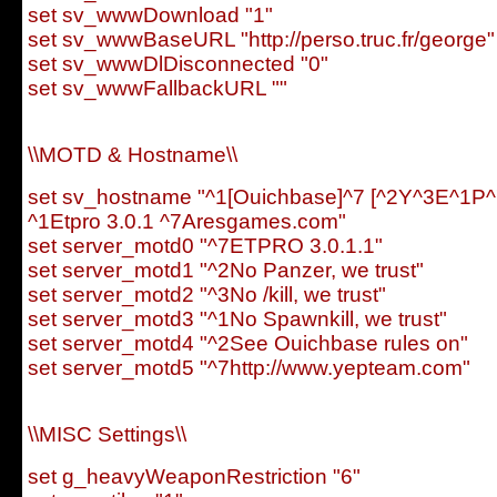
set sv_wwwDownload "1"
set sv_wwwBaseURL "http://perso.truc.fr/george"
set sv_wwwDlDisconnected "0"
set sv_wwwFallbackURL ""
\\MOTD & Hostname\\
set sv_hostname "^1[Ouichbase]^7 [^2Y^3E^1P
^1Etpro 3.0.1 ^7Aresgames.com"
set server_motd0 "^7ETPRO 3.0.1.1"
set server_motd1 "^2No Panzer, we trust"
set server_motd2 "^3No /kill, we trust"
set server_motd3 "^1No Spawnkill, we trust"
set server_motd4 "^2See Ouichbase rules on"
set server_motd5 "^7http://www.yepteam.com"
\\MISC Settings\\
set g_heavyWeaponRestriction "6"