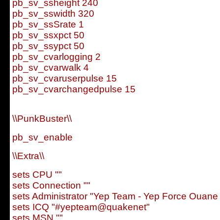
pb_sv_ssheight 240
pb_sv_sswidth 320
pb_sv_ssSrate 1
pb_sv_ssxpct 50
pb_sv_ssypct 50
pb_sv_cvarlogging 2
pb_sv_cvarwalk 4
pb_sv_cvaruserpulse 15
pb_sv_cvarchangedpulse 15
\\PunkBuster\\
pb_sv_enable
\\Extra\\
sets CPU ""
sets Connection ""
sets Administrator "Yep Team - Yep Force Ouan
sets ICQ "#yepteam@quakenet"
sets MSN ""