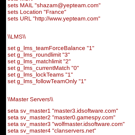
sets MAIL "shazam@yepteam.com"
sets Location "France"
sets URL "http://www.yepteam.com"
\\LMS\\
set g_lms_teamForceBalance "1"
set g_lms_roundlimit "3"
set g_lms_matchlimit "2"
set g_lms_currentMatch "0"
set g_lms_lockTeams "1"
set g_lms_followTeamOnly "1"
\\Master Servers\\
seta sv_master1 "master3.idsoftware.com"
seta sv_master2 "master0.gamespy.com"
seta sv_master3 "wolfmaster.idsoftware.com"
seta sv_master4 "clanservers.net"