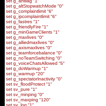
set g_antilag "1"
set g_altStopwatchMode "0"
set g_complaintlimit "6"
set g_ipcomplaintlimit "6"
set g_fastres "1"
set g_friendlyFire "1"
set g_minGameClients "1"
set g_maxlives "0"
set g_alliedmaxlives "0"
set g_axismaxlives "0"
set g_teamforcebalance "0"
set g_noTeamSwitching "0"
set g_voiceChatsAllowed "5"
set g_doWarmup "1"
set g_warmup "20"
set g_spectatorInactivity "0"
set sv_floodProtect "1"
set sv_pure "1"
set sv_minping "0"
set sv_maxping "120"
set sv_log "1"