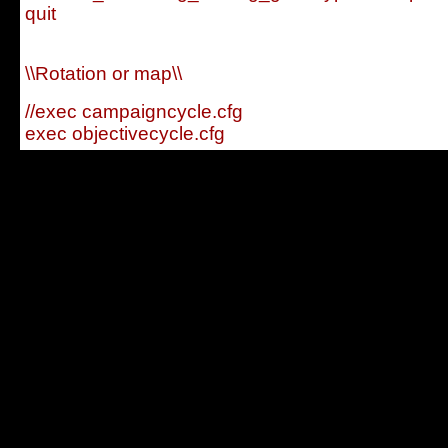
quit
\\Rotation or map\\
//exec campaigncycle.cfg
exec objectivecycle.cfg