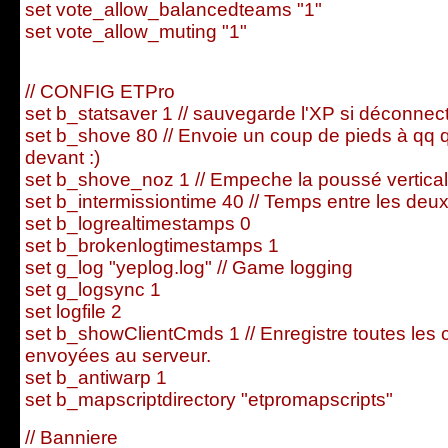
set vote_allow_balancedteams "1"
set vote_allow_muting "1"
// CONFIG ETPro
set b_statsaver 1 // sauvegarde l'XP si déconnec
set b_shove 80 // Envoie un coup de pieds à qq q
devant :)
set b_shove_noz 1 // Empeche la poussé vertica
set b_intermissiontime 40 // Temps entre les de
set b_logrealtimestamps 0
set b_brokenlogtimestamps 1
set g_log "yeplog.log" // Game logging
set g_logsync 1
set logfile 2
set b_showClientCmds 1 // Enregistre toutes le
envoyées au serveur.
set b_antiwarp 1
set b_mapscriptdirectory "etpromapscripts"
// Banniere