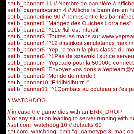
set b_banners 11 // Nombre de bannière à affiche
set b_bannerlocation 4 // Affiche la bannière en h
set b_bannertime 90 // Temps entre les bannière
set b_banner1 "Mangez des Ouiches Lorraines"
set b_banner2 "^1Le /kill est interdit"
set b_banner3 "Toutes les maps sur www.yepte
set b_banner4 "^12 airstrikes simulatanes maxi
set b_banner5 "Yep, la team la plus classe du m
set b_banner6 "^1Pas de spawnkill sur ce serveu
set b_banner7 "Yepcado pour la 50000e connecti
set b_banner8 "Envoyez vos dons a Yepteam@
set b_banner9 "Monde de merde !"
set b_banner10 "Fridibidihurrr !"
set b_banner11 "^1Combats au couteau si t'es pas
// WATCHDOG
// in case the game dies with an ERR_DROP
// or any situation leading to server running with
//set com_watchdog 10 // defaults 60
set com_watchdog_cmd "g_gametype 3; map oasis