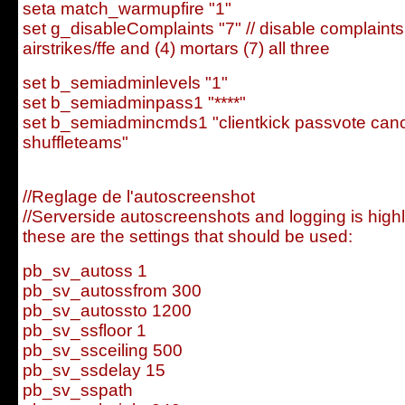
seta match_warmupfire "1"
set g_disableComplaints "7" // disable complaints 
airstrikes/ffe and (4) mortars (7) all three
set b_semiadminlevels "1"
set b_semiadminpass1 "****"
set b_semiadmincmds1 "clientkick passvote can
shuffleteams"
//Reglage de l'autoscreenshot
//Serverside autoscreenshots and logging is hi
these are the settings that should be used:
pb_sv_autoss 1
pb_sv_autossfrom 300
pb_sv_autossto 1200
pb_sv_ssfloor 1
pb_sv_ssceiling 500
pb_sv_ssdelay 15
pb_sv_sspath