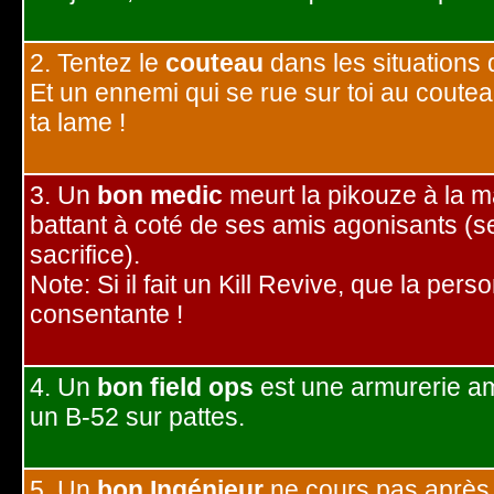
2. Tentez le
couteau
dans les situations q
Et un ennemi qui se rue sur toi au coutea
ta lame !
3. Un
bon medic
meurt la pikouze à la m
battant à coté de ses amis agonisants (s
sacrifice).
Note: Si il fait un Kill Revive, que la pers
consentante !
4. Un
bon field ops
est une armurerie a
un B-52 sur pattes.
5. Un
bon Ingénieur
ne cours pas après 