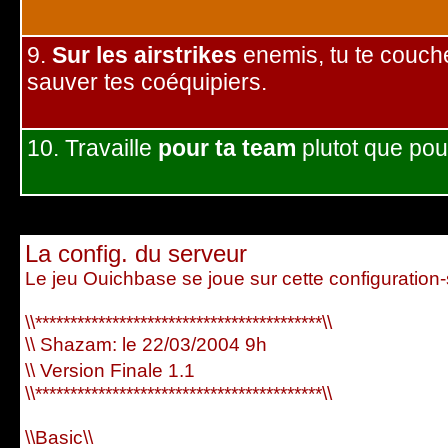
9.
Sur les airstrikes
enemis, tu te couch
sauver tes coéquipiers.
10. Travaille
pour ta team
plutot que pou
La config. du serveur
Le jeu Ouichbase se joue sur cette configuration-
\\*****************************************\\
\\ Shazam: le 22/03/2004 9h
\\ Version Finale 1.1
\\*****************************************\\
\\Basic\\