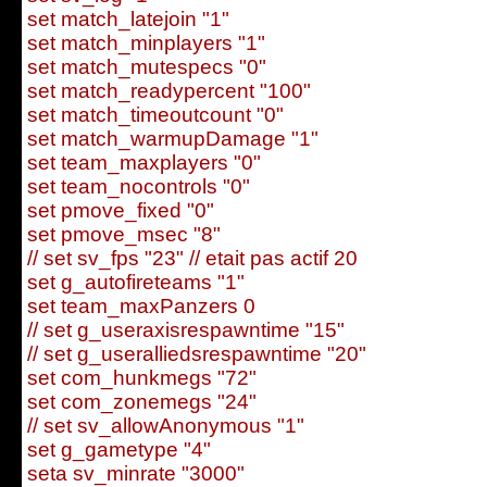
set match_latejoin "1"
set match_minplayers "1"
set match_mutespecs "0"
set match_readypercent "100"
set match_timeoutcount "0"
set match_warmupDamage "1"
set team_maxplayers "0"
set team_nocontrols "0"
set pmove_fixed "0"
set pmove_msec "8"
// set sv_fps "23" // etait pas actif 20
set g_autofireteams "1"
set team_maxPanzers 0
// set g_useraxisrespawntime "15"
// set g_useralliedsrespawntime "20"
set com_hunkmegs "72"
set com_zonemegs "24"
// set sv_allowAnonymous "1"
set g_gametype "4"
seta sv_minrate "3000"