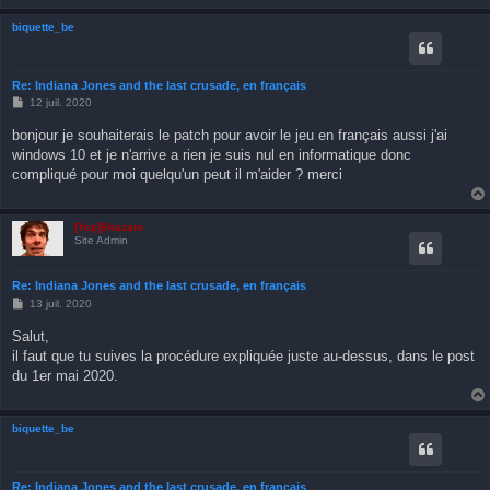
biquette_be
Re: Indiana Jones and the last crusade, en français
M
12 juil. 2020
e
s
bonjour je souhaiterais le patch pour avoir le jeu en français aussi j'ai
s
windows 10 et je n'arrive a rien je suis nul en informatique donc
a
g
compliqué pour moi quelqu'un peut il m'aider ? merci
e
[Yep]Shazam
Site Admin
Re: Indiana Jones and the last crusade, en français
M
13 juil. 2020
e
s
Salut,
s
il faut que tu suives la procédure expliquée juste au-dessus, dans le post
a
g
du 1er mai 2020.
e
biquette_be
Re: Indiana Jones and the last crusade, en français