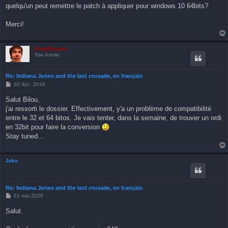
s
quelqu'un peut remettre le patch à appliquer pour windows 10 64bits?
s
a
g
Merci!
e
[Yep]Shazam
Site Admin
Re: Indiana Jones and the last crusade, en français
M
02 déc. 2018
e
s
Salut Bilou,
s
j'ai ressorti le dossier. Effectivement, y'a un problème de compatibilité
a
g
entre le 32 et 64 bitos. Je vais tenter, dans la semaine, de trouver un ordi
e
en 32bit pour faire la conversion
Stay tuned...
Juko
Re: Indiana Jones and the last crusade, en français
M
01 mai 2020
e
s
Salut.
s
a
g