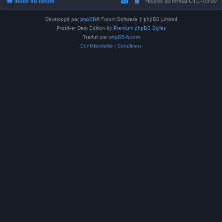
Index du forum
Heures au format
UTC+03:00
Développé par
phpBB
® Forum Software © phpBB Limited
Prosilver Dark Edition by
Premium phpBB Styles
Traduit par
phpBB-fr.com
Confidentialité
|
Conditions