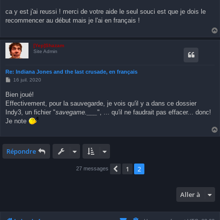
e
s
ca y est j'ai reussi ! merci de votre aide le seul souci est que je dois le
s
recommencer au début mais je l'ai en français !
a
g
e
[Yep]Shazam
Site Admin
Re: Indiana Jones and the last crusade, en français
M
16 juil. 2020
e
s
Bien joué!
s
Effectivement, pour la sauvegarde, je vois qu'il y a dans ce dossier
a
g
Indy3, un fichier "
savegame.___
", ... qu'il ne faudrait pas effacer... donc!
e
Je note
Répondre
1
2
Précédente
27 messages
Aller à