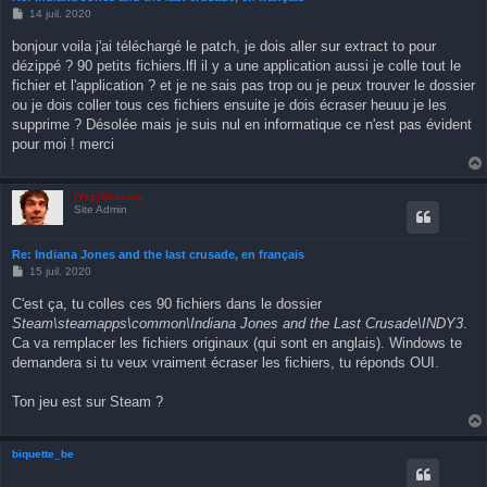
M
14 juil. 2020
e
s
bonjour voila j'ai téléchargé le patch, je dois aller sur extract to pour
s
dézippé ? 90 petits fichiers.lfl il y a une application aussi je colle tout le
a
g
fichier et l'application ? et je ne sais pas trop ou je peux trouver le dossier
e
ou je dois coller tous ces fichiers ensuite je dois écraser heuuu je les
supprime ? Désolée mais je suis nul en informatique ce n'est pas évident
pour moi ! merci
[Yep]Shazam
Site Admin
Re: Indiana Jones and the last crusade, en français
M
15 juil. 2020
e
s
C'est ça, tu colles ces 90 fichiers dans le dossier
s
Steam\steamapps\common\Indiana Jones and the Last Crusade\INDY3
.
a
g
Ca va remplacer les fichiers originaux (qui sont en anglais). Windows te
e
demandera si tu veux vraiment écraser les fichiers, tu réponds OUI.
Ton jeu est sur Steam ?
biquette_be