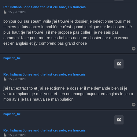
Re: Indiana Jones and the last crusade, en français
M
15 juil. 2020
e
s
bonjour oui sur steam voila j'ai trouvé le dossier je selectionne tous mes
s
fichiers je fais copier le problème c'est quand je clique sur le dossier cité
a
g
plus haut (je l'ai trouvé !) il me propose pas coller ! je ne sais pas
e
comment faire pour mettre ses fichiers dans ce dossier car mon winrar
est en anglais et j'y comprend pas grand chose
biquette_be
Re: Indiana Jones and the last crusade, en français
M
15 juil. 2020
e
s
j'ai fait extract to et j'ai selectionné le dossier il me demande bien si je
s
veux remplacer je met yess et rien ne change toujours en anglais le jeu a
a
g
mon avis je fais mauvaise manipulation
e
biquette_be
Re: Indiana Jones and the last crusade, en français
M
15 juil. 2020