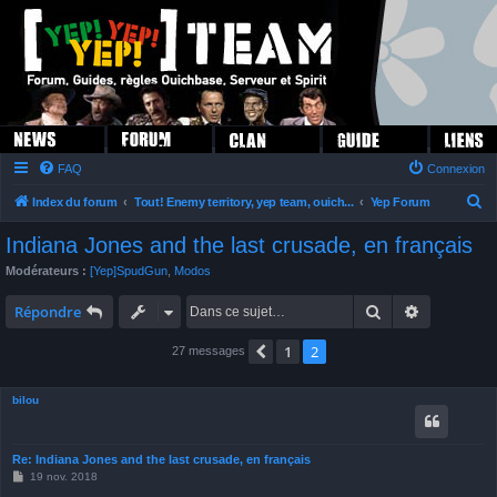
FAQ
Connexion
R
Index du forum
Tout! Enemy territory, yep team, ouich...
Yep Forum
e
Indiana Jones and the last crusade, en français
c
Modérateurs :
[Yep]SpudGun
,
Modos
h
Rechercher
Recherche 
e
Répondre
r
1
2
Précédente
27 messages
c
h
bilou
e
r
Re: Indiana Jones and the last crusade, en français
M
19 nov. 2018
e