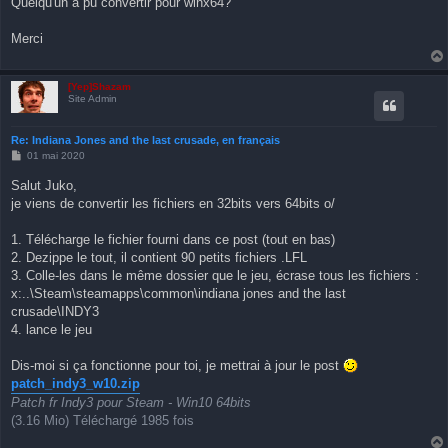
Quelqu'un a pu convertir pour winx64?
e
Merci
[Yep]Shazam
Site Admin
Re: Indiana Jones and the last crusade, en français
M
01 mai 2020
e
s
Salut Juko,
s
je viens de convertir les fichiers en 32bits vers 64bits o/
a
g
e
1. Télécharge le fichier fourni dans ce post (tout en bas)
2. Dezippe le tout, il contient 90 petits fichiers .LFL
3. Colle-les dans le même dossier que le jeu, écrase tous les fichiers :
x:..\Steam\steamapps\common\indiana jones and the last
crusade\INDY3
4. lance le jeu
Dis-moi si ça fonctionne pour toi, je mettrai à jour le post
patch_indy3_w10.zip
Patch fr Indy3 pour Steam - Win10 64bits
(3.16 Mio) Téléchargé 1985 fois