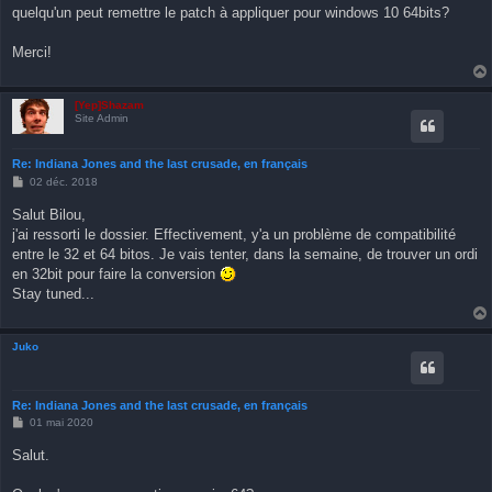
s
quelqu'un peut remettre le patch à appliquer pour windows 10 64bits?
s
a
g
Merci!
e
[Yep]Shazam
Site Admin
Re: Indiana Jones and the last crusade, en français
M
02 déc. 2018
e
s
Salut Bilou,
s
j'ai ressorti le dossier. Effectivement, y'a un problème de compatibilité
a
g
entre le 32 et 64 bitos. Je vais tenter, dans la semaine, de trouver un ordi
e
en 32bit pour faire la conversion
Stay tuned...
Juko
Re: Indiana Jones and the last crusade, en français
M
01 mai 2020
e
s
Salut.
s
a
g