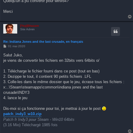
Quelqu'un a pu convertir pour winx64?
e
Merci
[Yep]Shazam
Site Admin
Re: Indiana Jones and the last crusade, en français
M
01 mai 2020
e
s
Salut Juko,
s
je viens de convertir les fichiers en 32bits vers 64bits o/
a
g
e
1. Télécharge le fichier fourni dans ce post (tout en bas)
2. Dezippe le tout, il contient 90 petits fichiers .LFL
3. Colle-les dans le même dossier que le jeu, écrase tous les fichiers :
x:..\Steam\steamapps\common\indiana jones and the last
crusade\INDY3
4. lance le jeu
Dis-moi si ça fonctionne pour toi, je mettrai à jour le post
patch_indy3_w10.zip
Patch fr Indy3 pour Steam - Win10 64bits
(3.16 Mio) Téléchargé 1985 fois