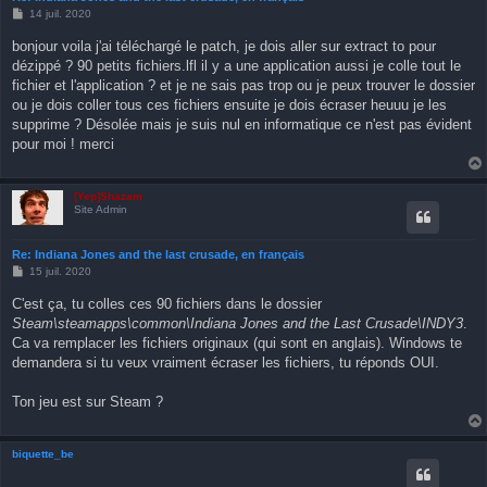
M
14 juil. 2020
e
s
bonjour voila j'ai téléchargé le patch, je dois aller sur extract to pour
s
dézippé ? 90 petits fichiers.lfl il y a une application aussi je colle tout le
a
g
fichier et l'application ? et je ne sais pas trop ou je peux trouver le dossier
e
ou je dois coller tous ces fichiers ensuite je dois écraser heuuu je les
supprime ? Désolée mais je suis nul en informatique ce n'est pas évident
pour moi ! merci
[Yep]Shazam
Site Admin
Re: Indiana Jones and the last crusade, en français
M
15 juil. 2020
e
s
C'est ça, tu colles ces 90 fichiers dans le dossier
s
Steam\steamapps\common\Indiana Jones and the Last Crusade\INDY3
.
a
g
Ca va remplacer les fichiers originaux (qui sont en anglais). Windows te
e
demandera si tu veux vraiment écraser les fichiers, tu réponds OUI.
Ton jeu est sur Steam ?
biquette_be