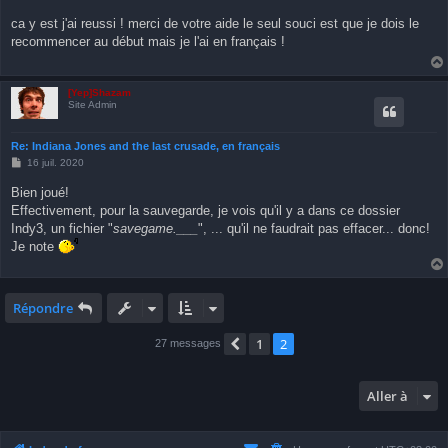
e
s
ca y est j'ai reussi ! merci de votre aide le seul souci est que je dois le
s
recommencer au début mais je l'ai en français !
a
g
e
[Yep]Shazam
Site Admin
Re: Indiana Jones and the last crusade, en français
M
16 juil. 2020
e
s
Bien joué!
s
Effectivement, pour la sauvegarde, je vois qu'il y a dans ce dossier
a
g
Indy3, un fichier "
savegame.___
", ... qu'il ne faudrait pas effacer... donc!
e
Je note
Répondre
1
2
Précédente
27 messages
Aller à