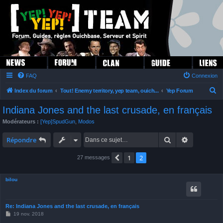
FAQ
Connexion
R
Index du forum
Tout! Enemy territory, yep team, ouich...
Yep Forum
e
Indiana Jones and the last crusade, en français
c
Modérateurs :
[Yep]SpudGun
,
Modos
h
Rechercher
Recherche 
e
Répondre
r
1
2
Précédente
27 messages
c
h
bilou
e
r
Re: Indiana Jones and the last crusade, en français
M
19 nov. 2018
e