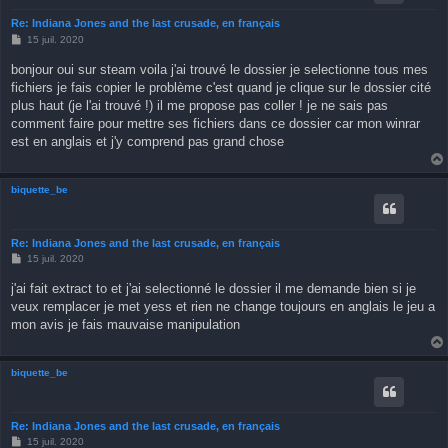
Re: Indiana Jones and the last crusade, en français
M
15 juil. 2020
e
s
bonjour oui sur steam voila j'ai trouvé le dossier je selectionne tous mes
s
fichiers je fais copier le problème c'est quand je clique sur le dossier cité
a
g
plus haut (je l'ai trouvé !) il me propose pas coller ! je ne sais pas
e
comment faire pour mettre ses fichiers dans ce dossier car mon winrar
est en anglais et j'y comprend pas grand chose
biquette_be
Re: Indiana Jones and the last crusade, en français
M
15 juil. 2020
e
s
j'ai fait extract to et j'ai selectionné le dossier il me demande bien si je
s
veux remplacer je met yess et rien ne change toujours en anglais le jeu a
a
g
mon avis je fais mauvaise manipulation
e
biquette_be
Re: Indiana Jones and the last crusade, en français
M
15 juil. 2020