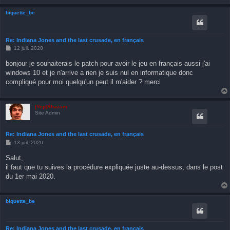
biquette_be
Re: Indiana Jones and the last crusade, en français
M
12 juil. 2020
e
s
bonjour je souhaiterais le patch pour avoir le jeu en français aussi j'ai
s
windows 10 et je n'arrive a rien je suis nul en informatique donc
a
g
compliqué pour moi quelqu'un peut il m'aider ? merci
e
[Yep]Shazam
Site Admin
Re: Indiana Jones and the last crusade, en français
M
13 juil. 2020
e
s
Salut,
s
il faut que tu suives la procédure expliquée juste au-dessus, dans le post
a
g
du 1er mai 2020.
e
biquette_be
Re: Indiana Jones and the last crusade, en français