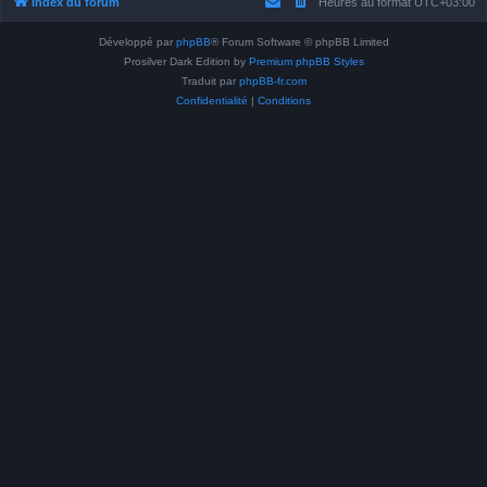
Index du forum
Heures au format
UTC+03:00
Développé par
phpBB
® Forum Software © phpBB Limited
Prosilver Dark Edition by
Premium phpBB Styles
Traduit par
phpBB-fr.com
Confidentialité
|
Conditions