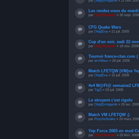
par
[Yep]Grmgarde
» 11 nov. 200
Les rendez-vous du mardi
par
[Yep]Shazam
» 30 sept. 200
CFG Quake Wars
par
[Yep]Eva
» 21 juil. 2009
Cup d'un soir, sadi 22 no
par
[Yep]Shazam
» 18 nov. 2008
Tournoi france-clan.com ( 
par
archifaux
» 26 juil. 2008
Match LFETQW |VM|vs Ye
par
[Yep]Eva
» 10 juil. 2008
4v4 M@FI@ semaine2 L
par
TigZi
» 03 juil. 2008
Le stroyent c'est rigolo
par
[Yep]Grmgarde
» 26 avr. 200
Match VM LFETQW ;)
par
PsychoSnake
» 24 mars 200
Yep Force 2065 en mod C
par
[Yep]Shazam
» 29 févr. 2008