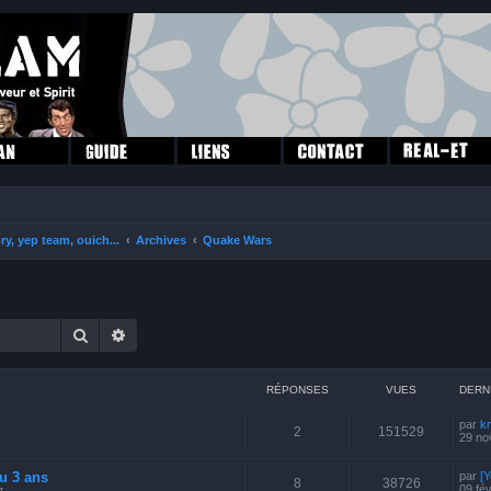
ry, yep team, ouich...
Archives
Quake Wars
Rechercher
Recherche avancée
RÉPONSES
VUES
DERN
par
k
2
151529
29 no
u 3 ans
par
[Y
8
38726
09 fév