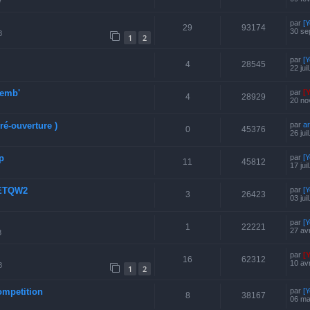
7
par
[
29
93174
30 se
8
1
2
par
[
4
28545
22 jui
vemb'
par
[
4
28929
20 no
ré-ouverture )
par
ar
0
45376
26 jui
p
par
[
11
45812
17 jui
FETQW2
par
[
3
26423
03 jui
par
[
1
22221
27 av
8
par
[
16
62312
10 av
8
1
2
ompetition
par
[
8
38167
06 ma