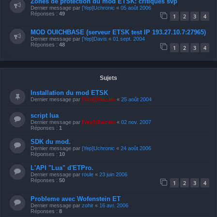
Zones de protection du mod ETSK: critiques svp
Dernier message par
[Yep]Uchronic
«
05 août 2006
Réponses :
49
1
2
3
4
MOD OUICHBASE (serveur ETSK test IP 193.27.10.7:27965)
Dernier message par
[Yep]Davis
«
01 sept. 2004
Réponses :
48
1
2
3
4
Sujets
Installation du mod ETSK
Dernier message par
[Yep]Shazam
«
25 août 2004
script lua
Dernier message par
[Yep]Shazam
«
02 nov. 2007
Réponses :
1
SDK du mod.
Dernier message par
[Yep]Uchronic
«
24 août 2006
Réponses :
10
L'API "Lua" d'ETPro.
Dernier message par
roule
«
23 juin 2006
Réponses :
50
1
2
3
4
Probleme avec Wofenstein ET
Dernier message par
zohir
«
16 avr. 2006
Réponses :
8