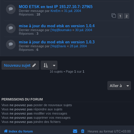
MOD ETSK en test IP 193.27.10.7: 27965
Dernier message par
KreEm
«
31 juil. 2004
Réponses :
18
1
2
mise à jour du mod etsk en version 1.0.4
Dernier message par
[Yep]Boumako
«
30 juil. 2004
Réponses :
3
mise à jour du mod etsk en version 1.0.3
Dernier message par
[Yep]Davis
«
28 juil. 2004
Réponses :
6
Nouveau sujet
16 sujets • Page
1
sur
1
Aller à
PERMISSIONS DU FORUM
Vous
ne pouvez pas
poster de nouveaux sujets
Vous
ne pouvez pas
répondre aux sujets
Vous
ne pouvez pas
modifier vos messages
Vous
ne pouvez pas
supprimer vos messages
Vous
ne pouvez pas
joindre des fichiers
Index du forum
Heures au format
UTC+03:00