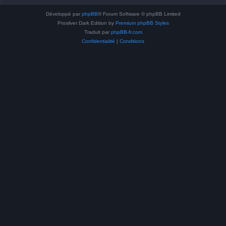
Développé par
phpBB
® Forum Software © phpBB Limited
Prosilver Dark Edition by
Premium phpBB Styles
Traduit par
phpBB-fr.com
Confidentialité
|
Conditions