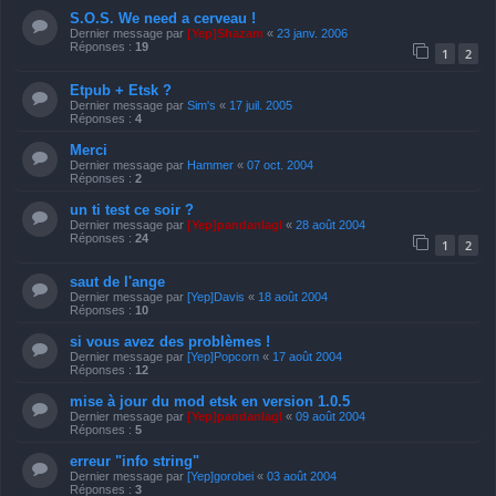
S.O.S. We need a cerveau !
Dernier message par
[Yep]Shazam
«
23 janv. 2006
Réponses :
19
1
2
Etpub + Etsk ?
Dernier message par
Sim's
«
17 juil. 2005
Réponses :
4
Merci
Dernier message par
Hammer
«
07 oct. 2004
Réponses :
2
un ti test ce soir ?
Dernier message par
[Yep]pandanlagl
«
28 août 2004
Réponses :
24
1
2
saut de l'ange
Dernier message par
[Yep]Davis
«
18 août 2004
Réponses :
10
si vous avez des problèmes !
Dernier message par
[Yep]Popcorn
«
17 août 2004
Réponses :
12
mise à jour du mod etsk en version 1.0.5
Dernier message par
[Yep]pandanlagl
«
09 août 2004
Réponses :
5
erreur "info string"
Dernier message par
[Yep]gorobei
«
03 août 2004
Réponses :
3