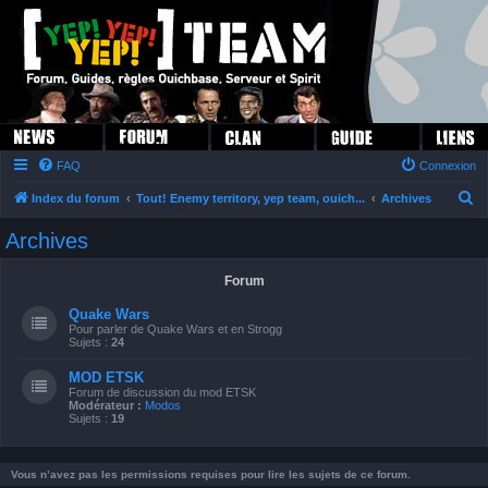
FAQ
Connexion
R
Index du forum
Tout! Enemy territory, yep team, ouich...
Archives
e
Archives
c
h
Forum
e
Quake Wars
r
Pour parler de Quake Wars et en Strogg
Sujets :
24
c
MOD ETSK
h
Forum de discussion du mod ETSK
Modérateur :
Modos
e
Sujets :
19
r
Vous n’avez pas les permissions requises pour lire les sujets de ce forum.