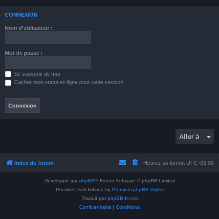
CONNEXION
Nom d’utilisateur :
Mot de passe :
Se souvenir de moi
Cacher mon statut en ligne pour cette session
Aller à
Index du forum
Heures au format
UTC+03:00
Développé par
phpBB
® Forum Software © phpBB Limited
Prosilver Dark Edition by
Premium phpBB Styles
Traduit par
phpBB-fr.com
Confidentialité
|
Conditions