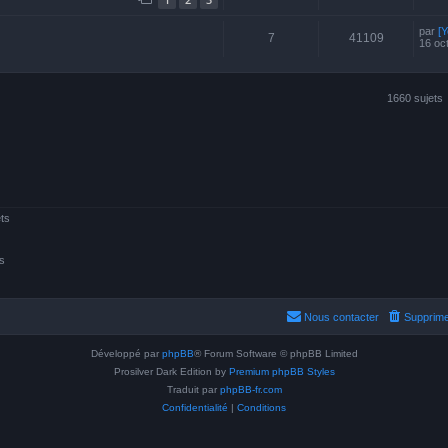
par
[
7
41109
16 oc
1660 sujets
ts
s
Nous contacter
Supprime
Développé par
phpBB
® Forum Software © phpBB Limited
Prosilver Dark Edition by
Premium phpBB Styles
Traduit par
phpBB-fr.com
Confidentialité
|
Conditions