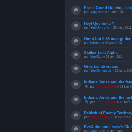
Par le Grand Ouiche, j'ai ré
par
[Yep]Jikob
» 10 févr. 2019
Hey! Que lis-tu ?
par
[Yep]Uchronic
» 26 déc. 2011
Omni-bot 0.86 map glider
par
Tchiiouu
» 05 juin 2020
Stalker Lost Alpha
par
[Yep]Eva
» 28 avr. 2014
Gros tas de videos
par
[Yep]Grmgarde
» 26 janv. 20
Indiana Jones and the fate 
par
[Yep]Shazam
» 03 juin 
Indiana Jones and the last
par
[Yep]Shazam
» 12 août 
Rebirth of Enemy Territor
par
[Yep]Shazam
» 30 avr. 2020
Eva& the punk crew's Clu
par
[Yep]Eva
» 08 avr. 2009