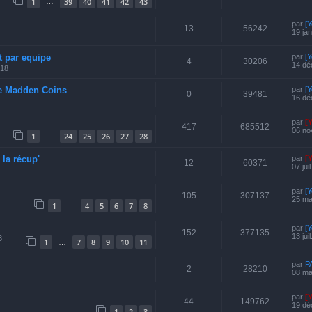
1
39
40
41
42
43
…
par
[
13
56242
19 ja
t par equipe
par
[
4
30206
14 dé
018
e Madden Coins
par
[
0
39481
16 dé
par
[
417
685512
06 no
1
24
25
26
27
28
…
 la récup'
par
[
12
60371
07 jui
par
[Y
105
307137
25 ma
1
4
5
6
7
8
…
par
[
152
377135
13 jui
3
1
7
8
9
10
11
…
par
P
2
28210
08 ma
par
[
44
149762
19 dé
1
2
3