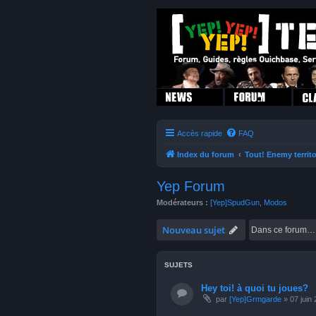
Accès rapide
FAQ
Index du forum
Tout! Enemy territo
Yep Forum
Modérateurs :
[Yep]SpudGun
,
Modos
Nouveau sujet
SUJETS
Hey toi! à quoi tu joues?
par
[Yep]Grmgarde
» 07 juin