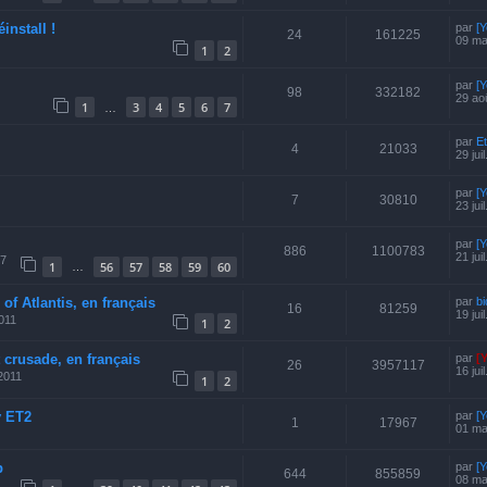
install !
par
[
24
161225
09 ma
1
2
par
[Y
98
332182
29 ao
1
3
4
5
6
7
…
par
E
4
21033
29 jui
par
[
7
30810
23 jui
par
[
886
1100783
21 jui
07
1
56
57
58
59
60
…
of Atlantis, en français
par
b
16
81259
19 jui
2011
1
2
 crusade, en français
par
[
26
3957117
16 jui
2011
1
2
y ET2
par
[
1
17967
01 ma
b
par
[
644
855859
08 ma