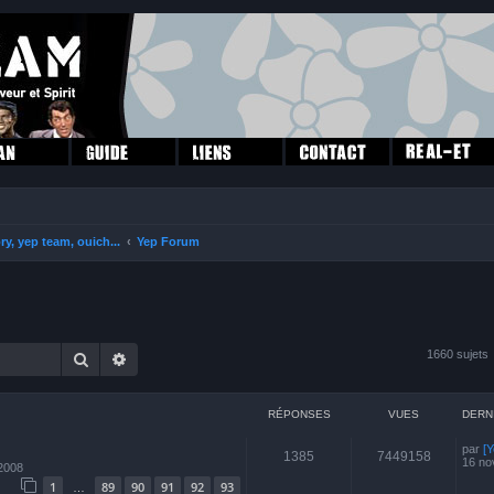
ry, yep team, ouich...
Yep Forum
1660 sujets
Rechercher
Recherche avancée
RÉPONSES
VUES
DERN
par
[Y
1385
7449158
16 no
 2008
1
89
90
91
92
93
…