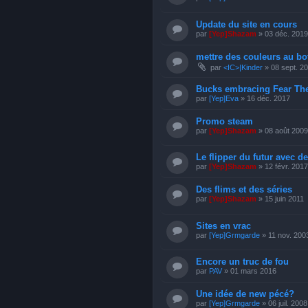
Update du site en cours
par
[Yep]Shazam
» 03 déc. 2019
mettre des couleurs au bo
par
<IC>|Kinder
» 08 sept. 2
Bucks embracing Fear Th
par
[Yep]Eva
» 16 déc. 2017
Promo steam
par
[Yep]Shazam
» 08 août 2009
Le flipper du futur avec de
par
[Yep]Shazam
» 12 févr. 2017
Des flims et des séries
par
[Yep]Shazam
» 15 juin 2011
Sites en vrac
par
[Yep]Grmgarde
» 11 nov. 200
Encore un truc de fou
par
PAV
» 01 mars 2016
Une idée de new pécé?
par
[Yep]Grmgarde
» 06 juil. 2008