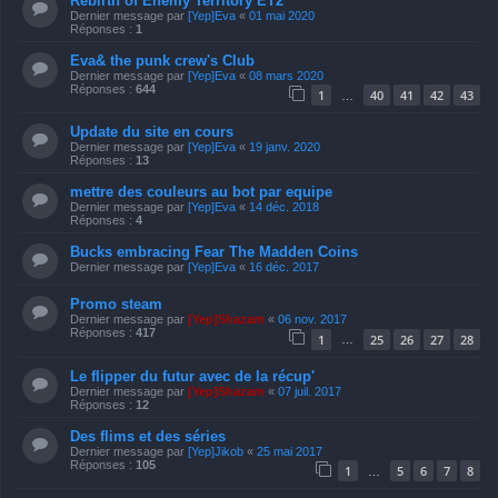
Rebirth of Enemy Territory ET2
Dernier message par
[Yep]Eva
«
01 mai 2020
Réponses :
1
Eva& the punk crew's Club
Dernier message par
[Yep]Eva
«
08 mars 2020
Réponses :
644
1
40
41
42
43
…
Update du site en cours
Dernier message par
[Yep]Eva
«
19 janv. 2020
Réponses :
13
mettre des couleurs au bot par equipe
Dernier message par
[Yep]Eva
«
14 déc. 2018
Réponses :
4
Bucks embracing Fear The Madden Coins
Dernier message par
[Yep]Eva
«
16 déc. 2017
Promo steam
Dernier message par
[Yep]Shazam
«
06 nov. 2017
Réponses :
417
1
25
26
27
28
…
Le flipper du futur avec de la récup'
Dernier message par
[Yep]Shazam
«
07 juil. 2017
Réponses :
12
Des flims et des séries
Dernier message par
[Yep]Jikob
«
25 mai 2017
Réponses :
105
1
5
6
7
8
…