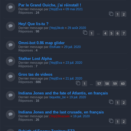
Par le Grand Ouiche, j'ai réinstall !
Dernier message par
[Yep]Eva
«
09 mai 2021
Réponses :
24
1
2
Hey! Que lis-tu ?
Dernier message par
[Yep]Jikob
«
29 août 2020
Réponses :
98
1
4
5
6
7
…
Omni-bot 0.86 map glider
Dernier message par
EtsKate
«
29 juil. 2020
Réponses :
4
Stalker Lost Alpha
Dernier message par
[Yep]Eva
«
23 juil. 2020
Réponses :
7
Gros tas de videos
Dernier message par
[Yep]Eva
«
21 juil. 2020
Réponses :
886
1
57
58
59
60
…
Indiana Jones and the fate of Atlantis, en français
Dernier message par
biquette_be
«
19 juil. 2020
Réponses :
16
1
2
Indiana Jones and the last crusade, en français
Dernier message par
[Yep]Shazam
«
16 juil. 2020
Réponses :
26
1
2