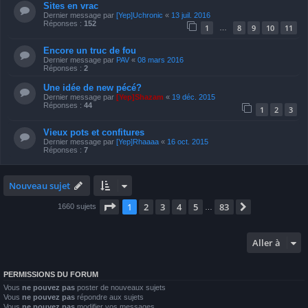
Sites en vrac
Dernier message par
[Yep]Uchronic
«
13 juil. 2016
Réponses :
152
1
8
9
10
11
…
Encore un truc de fou
Dernier message par
PAV
«
08 mars 2016
Réponses :
2
Une idée de new pécé?
Dernier message par
[Yep]Shazam
«
19 déc. 2015
Réponses :
44
1
2
3
Vieux pots et confitures
Dernier message par
[Yep]Rhaaaa
«
16 oct. 2015
Réponses :
7
Nouveau sujet
Page
1
sur
83
1
2
3
4
5
83
Suivante
1660 sujets
…
Aller à
PERMISSIONS DU FORUM
Vous
ne pouvez pas
poster de nouveaux sujets
Vous
ne pouvez pas
répondre aux sujets
Vous
ne pouvez pas
modifier vos messages