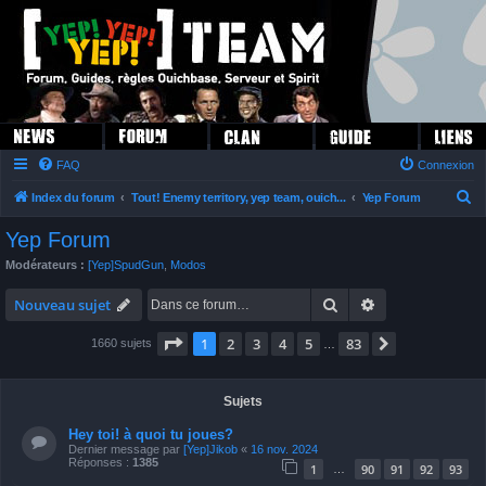
FAQ
Connexion
R
Index du forum
Tout! Enemy territory, yep team, ouich...
Yep Forum
e
Yep Forum
c
Modérateurs :
[Yep]SpudGun
,
Modos
h
Rechercher
Recherche avan
e
Nouveau sujet
r
Page
1
sur
83
1
2
3
4
5
83
Suivante
1660 sujets
…
c
h
Sujets
e
r
Hey toi! à quoi tu joues?
Dernier message par
[Yep]Jikob
«
16 nov. 2024
Réponses :
1385
1
90
91
92
93
…