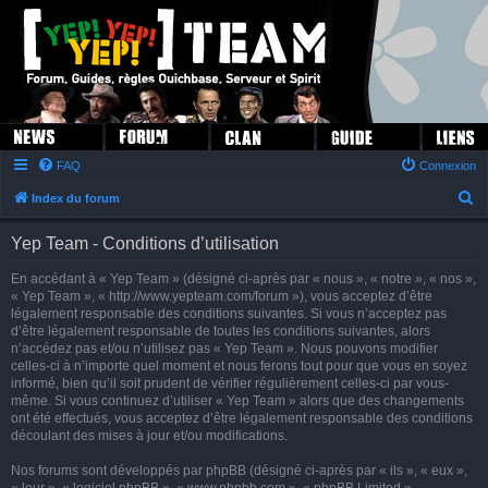
FAQ
Connexion
R
Index du forum
e
Yep Team - Conditions d’utilisation
c
h
En accédant à « Yep Team » (désigné ci-après par « nous », « notre », « nos »,
« Yep Team », « http://www.yepteam.com/forum »), vous acceptez d’être
e
légalement responsable des conditions suivantes. Si vous n’acceptez pas
r
d’être légalement responsable de toutes les conditions suivantes, alors
n’accédez pas et/ou n’utilisez pas « Yep Team ». Nous pouvons modifier
c
celles-ci à n’importe quel moment et nous ferons tout pour que vous en soyez
h
informé, bien qu’il soit prudent de vérifier régulièrement celles-ci par vous-
même. Si vous continuez d’utiliser « Yep Team » alors que des changements
e
ont été effectués, vous acceptez d’être légalement responsable des conditions
r
découlant des mises à jour et/ou modifications.
Nos forums sont développés par phpBB (désigné ci-après par « ils », « eux »,