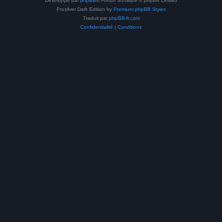
Développé par
phpBB
® Forum Software © phpBB Limited
Prosilver Dark Edition by
Premium phpBB Styles
Traduit par
phpBB-fr.com
Confidentialité
|
Conditions