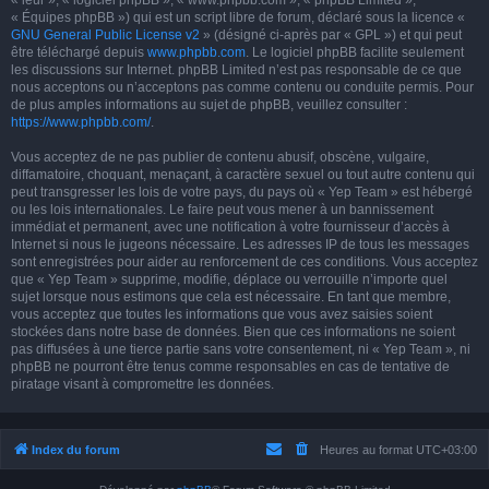
« leur », « logiciel phpBB », « www.phpbb.com », « phpBB Limited »,
« Équipes phpBB ») qui est un script libre de forum, déclaré sous la licence «
GNU General Public License v2
» (désigné ci-après par « GPL ») et qui peut
être téléchargé depuis
www.phpbb.com
. Le logiciel phpBB facilite seulement
les discussions sur Internet. phpBB Limited n’est pas responsable de ce que
nous acceptons ou n’acceptons pas comme contenu ou conduite permis. Pour
de plus amples informations au sujet de phpBB, veuillez consulter :
https://www.phpbb.com/
.
Vous acceptez de ne pas publier de contenu abusif, obscène, vulgaire,
diffamatoire, choquant, menaçant, à caractère sexuel ou tout autre contenu qui
peut transgresser les lois de votre pays, du pays où « Yep Team » est hébergé
ou les lois internationales. Le faire peut vous mener à un bannissement
immédiat et permanent, avec une notification à votre fournisseur d’accès à
Internet si nous le jugeons nécessaire. Les adresses IP de tous les messages
sont enregistrées pour aider au renforcement de ces conditions. Vous acceptez
que « Yep Team » supprime, modifie, déplace ou verrouille n’importe quel
sujet lorsque nous estimons que cela est nécessaire. En tant que membre,
vous acceptez que toutes les informations que vous avez saisies soient
stockées dans notre base de données. Bien que ces informations ne soient
pas diffusées à une tierce partie sans votre consentement, ni « Yep Team », ni
phpBB ne pourront être tenus comme responsables en cas de tentative de
piratage visant à compromettre les données.
Index du forum
Heures au format
UTC+03:00