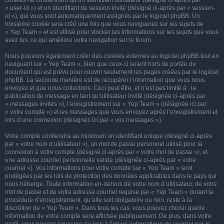
cookies ne contiennent qu’un identifiant utilisateur (désigné ci-après par
« user-id ») et un identifiant de session invité (désigné ci-après par « session-
id »), qui vous sont automatiquement assignés par le logiciel phpBB. Un
troisième cookie sera créé une fois que vous naviguerez sur les sujets de
« Yep Team » et est utilisé pour stocker les informations sur les sujets que vous
avez lus, ce qui améliore votre navigation sur le forum.
Nous pouvons également créer des cookies externes au logiciel phpBB tout en
naviguant sur « Yep Team », bien que ceux-ci soient hors de portée du
document qui est prévu pour couvrir seulement les pages créées par le logiciel
phpBB. La seconde manière est de récupérer l’information que vous nous
envoyez et que nous collectons. Ceci peut être, et n’est pas limité à : la
publication de message en tant qu’utilisateur invité (désignée ci-après par
« messages invités »), l’enregistrement sur « Yep Team » (désignée ici par
« votre compte ») et les messages que vous envoyez après l’enregistrement et
lors d’une connexion (désignés ici par « vos messages »).
Votre compte contiendra au minimum un identifiant unique (désigné ci-après
par « votre nom d’utilisateur »), un mot de passe personnel utilisé pour la
connexion à votre compte (désigné ci-après par « votre mot de passe »), et
une adresse courriel personnelle valide (désignée ci-après par « votre
courriel »). Vos informations pour votre compte sur « Yep Team » sont
protégées par les lois de protection des données applicables dans le pays qui
nous héberge. Toute information en-dehors de votre nom d’utilisateur, de votre
mot de passe et de votre adresse courriel requise par « Yep Team » durant la
procédure d’enregistrement, qu’elle soit obligatoire ou non, reste à la
discrétion de « Yep Team ». Dans tous les cas, vous pouvez choisir quelle
information de votre compte sera affichée publiquement. De plus, dans votre