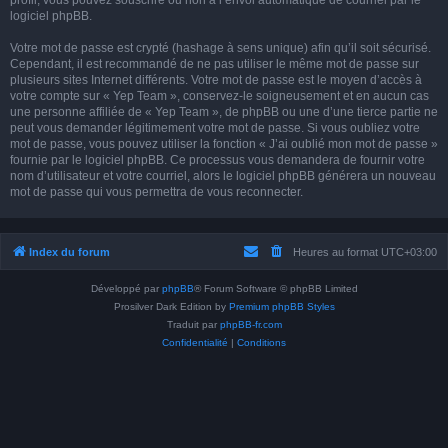
profil, vous pouvez souscrire ou non à l’envoi automatique de courriel par le
logiciel phpBB.
Votre mot de passe est crypté (hashage à sens unique) afin qu’il soit sécurisé.
Cependant, il est recommandé de ne pas utiliser le même mot de passe sur
plusieurs sites Internet différents. Votre mot de passe est le moyen d’accès à
votre compte sur « Yep Team », conservez-le soigneusement et en aucun cas
une personne affiliée de « Yep Team », de phpBB ou une d’une tierce partie ne
peut vous demander légitimement votre mot de passe. Si vous oubliez votre
mot de passe, vous pouvez utiliser la fonction « J’ai oublié mon mot de passe »
fournie par le logiciel phpBB. Ce processus vous demandera de fournir votre
nom d’utilisateur et votre courriel, alors le logiciel phpBB générera un nouveau
mot de passe qui vous permettra de vous reconnecter.
Index du forum
Heures au format
UTC+03:00
Développé par
phpBB
® Forum Software © phpBB Limited
Prosilver Dark Edition by
Premium phpBB Styles
Traduit par
phpBB-fr.com
Confidentialité
|
Conditions