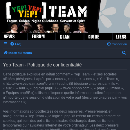
FAQ
Connexion
R
Index du forum
e
Yep Team - Politique de confidentialité
c
h
Cette politique explique en détail comment « Yep Team » et ses sociétés
affiliées (désignés ci-après par « nous », « notre », « nos », « Yep Team »,
e
« http://www.yepteam.com/forum ») et phpBB (désigné ci-après par « ils »,
r
« eux », « leur », « logiciel phpBB », « www.phpbb.com », « phpBB Limited »,
« Équipes phpBB ») utilisent n’importe quelle information collectée pendant
c
n’importe quelle session d’utilisation de votre part (désignée ci-après par « vos
h
informations »).
e
Vos informations sont collectées de deux manières. Premièrement, en
r
naviguant sur « Yep Team », le logiciel phpBB créera un certain nombre de
cookies, qui sont des petits fichiers textes téléchargés dans les fichiers
temporaires du navigateur Internet de votre ordinateur. Les deux premiers