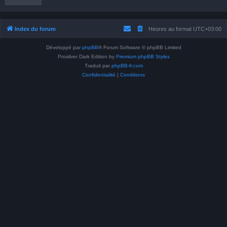
Index du forum
Heures au format
UTC+03:00
Développé par
phpBB
® Forum Software © phpBB Limited
Prosilver Dark Edition by
Premium phpBB Styles
Traduit par
phpBB-fr.com
Confidentialité
|
Conditions