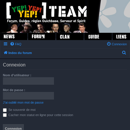
FAQ
Connexion
R
Index du forum
e
Connexion
c
h
Nom d’utilisateur :
e
r
Mot de passe :
c
h
J’ai oublié mon mot de passe
e
Se souvenir de moi
Cacher mon statut en ligne pour cette session
r