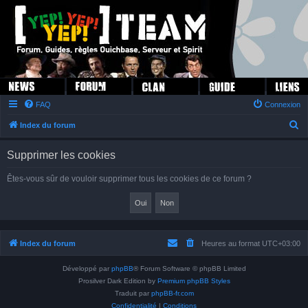
FAQ
Connexion
R
Index du forum
e
Supprimer les cookies
c
h
Êtes-vous sûr de vouloir supprimer tous les cookies de ce forum ?
e
r
c
h
Index du forum
Heures au format
UTC+03:00
e
Développé par
phpBB
® Forum Software © phpBB Limited
r
Prosilver Dark Edition by
Premium phpBB Styles
Traduit par
phpBB-fr.com
Confidentialité
|
Conditions