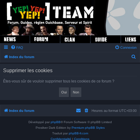
FAQ
Connexion
R
Index du forum
e
Supprimer les cookies
c
h
Êtes-vous sûr de vouloir supprimer tous les cookies de ce forum ?
e
r
c
h
Index du forum
Heures au format
UTC+03:00
e
Développé par
phpBB
® Forum Software © phpBB Limited
r
Prosilver Dark Edition by
Premium phpBB Styles
Traduit par
phpBB-fr.com
Confidentialité
|
Conditions