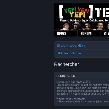
Accès rapide
FAQ
Index du forum
Rechercher
RECHERCHER
Recherche par mots-clés :
Placez un
+
devant un mot qui doit être trou
doit être exclu. Saisissez une suite de mot
crochets si uniquement un des mots doit être 
caractère « * » comme joker pour des recher
Rechercher par auteur :
Utilisez le caractère « * » comme joker pour