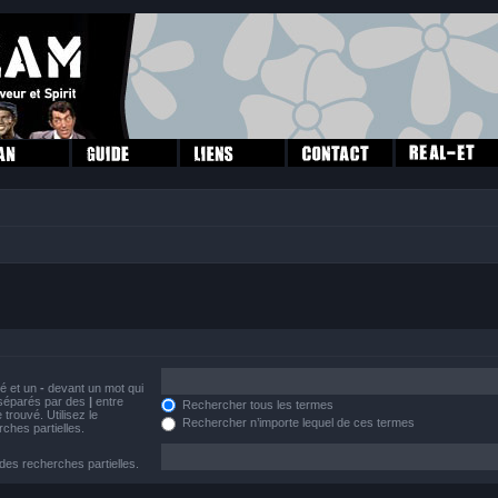
vé et un
-
devant un mot qui
s séparés par des
|
entre
Rechercher tous les termes
trouvé. Utilisez le
Rechercher n’importe lequel de ces termes
ches partielles.
 des recherches partielles.