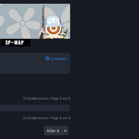
Connexion
0 résultat trouvé • Page
1
sur
1
0 résultat trouvé • Page
1
sur
1
Aller à