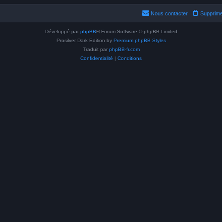
Nous contacter
Supprime
Développé par
phpBB
® Forum Software © phpBB Limited
Prosilver Dark Edition by
Premium phpBB Styles
Traduit par
phpBB-fr.com
Confidentialité
|
Conditions