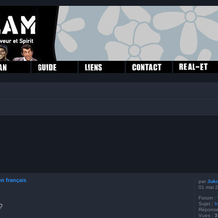
her
cherche avancée
en français
par
Juk
01 mai 
Forum :
Sujet :
I
?
Réponse
Vues :
3