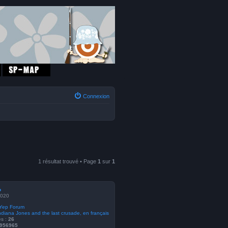
Connexion
1 résultat trouvé • Page
1
sur
1
o
2020
Yep Forum
ndiana Jones and the last crusade, en français
s :
26
956965