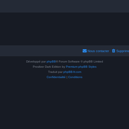
Nous contacter
Supprime
Développé par
phpBB
® Forum Software © phpBB Limited
Prosilver Dark Edition by
Premium phpBB Styles
Traduit par
phpBB-fr.com
Confidentialité
|
Conditions