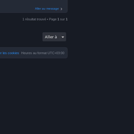
Aller au message
1 résultat trouvé • Page
1
sur
1
Aller à
r les cookies
Heures au format
UTC+03:00