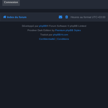
Index du forum
Heures au format
UTC+03:00
Développé par
phpBB
® Forum Software © phpBB Limited
Prosilver Dark Edition by
Premium phpBB Styles
Traduit par
phpBB-fr.com
Confidentialité
|
Conditions