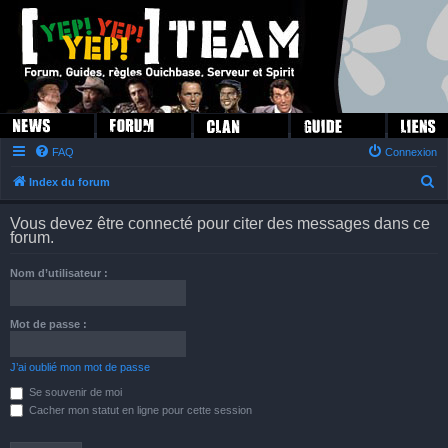
FAQ
Connexion
R
Index du forum
e
Vous devez être connecté pour citer des messages dans ce
c
forum.
h
Nom d’utilisateur :
e
r
Mot de passe :
c
h
J’ai oublié mon mot de passe
e
Se souvenir de moi
r
Cacher mon statut en ligne pour cette session