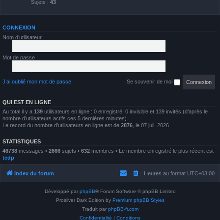
Sujets :
43
CONNEXION
Nom d’utilisateur :
Mot de passe :
J’ai oublié mon mot de passe
Se souvenir de moi
QUI EST EN LIGNE
Au total il y a
139
utilisateurs en ligne : 0 enregistré, 0 invisible et 139 invités (d’après le
nombre d’utilisateurs actifs ces 5 dernières minutes)
Le record du nombre d’utilisateurs en ligne est de
2876
, le 07 juil. 2026
STATISTIQUES
46738
messages •
2666
sujets •
632
membres • Le membre enregistré le plus récent est
tedp
.
Index du forum
Heures au format
UTC+03:00
Développé par
phpBB
® Forum Software © phpBB Limited
Prosilver Dark Edition by
Premium phpBB Styles
Traduit par
phpBB-fr.com
Confidentialité
|
Conditions