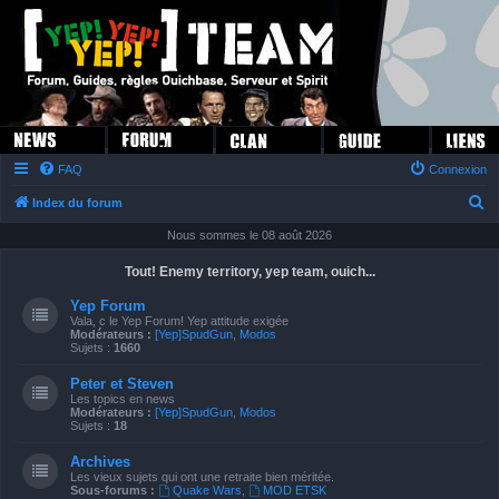
FAQ
Connexion
R
Index du forum
e
Nous sommes le 08 août 2026
c
Tout! Enemy territory, yep team, ouich...
h
Yep Forum
e
Vala, c le Yep Forum! Yep attitude exigée
Modérateurs :
[Yep]SpudGun
,
Modos
r
Sujets :
1660
c
Peter et Steven
h
Les topics en news
Modérateurs :
[Yep]SpudGun
,
Modos
e
Sujets :
18
r
Archives
Les vieux sujets qui ont une retraite bien méritée.
Sous-forums :
Quake Wars
,
MOD ETSK