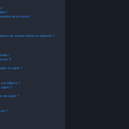
s !
les !
n membre de ce forum !
ateurs de ma liste d’amis ou d’ignorés ?
ultat ?
anche ?!
ges et sujets ?
a surveillance ?
 sujets ?
s de sujets ?
orum ?