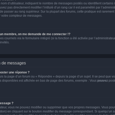
 nom d’utilisateur, indiquent le nombre de messages postés ou identifient certains
vez pas directement modifier l’intitulé d’un rang car il est paramétré par l’adminis
de passer au rang supérieur. Sur la plupart des forums, cette pratique est rarement
er votre compteur de messages.
un membre, on me demande de me connecter !?
ourriels via le formulaire intégré (si la fonction a été activée par l’administrateur
invités.
on de messages
oster une réponse ?
s la page d’un forum ou « Répondre » depuis la page d’un sujet. Il se peut que vo
ns disponibles est affichée en bas de page des forums, exemple : Vous
pouvez
post
message ?
rateur, vous ne pouvez modifier ou supprimer que vos propres messages. Vous pou
tion) en cliquant sur le bouton
modifier
du message correspondant. Si quelqu’un a 