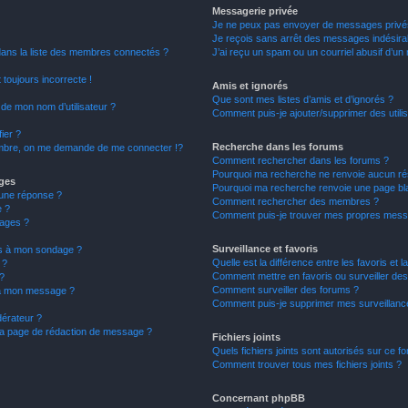
Messagerie privée
Je ne peux pas envoyer de messages privé
Je reçois sans arrêt des messages indésirab
ns la liste des membres connectés ?
J’ai reçu un spam ou un courriel abusif d’u
 toujours incorrecte !
Amis et ignorés
Que sont mes listes d’amis et d’ignorés ?
de mon nom d’utilisateur ?
Comment puis-je ajouter/supprimer des utilis
ier ?
Recherche dans les forums
bre, on me demande de me connecter !?
Comment rechercher dans les forums ?
Pourquoi ma recherche ne renvoie aucun rés
ages
Pourquoi ma recherche renvoie une page bl
une réponse ?
Comment rechercher des membres ?
e ?
Comment puis-je trouver mes propres messa
ages ?
Surveillance et favoris
ons à mon sondage ?
Quelle est la différence entre les favoris et l
 ?
Comment mettre en favoris ou surveiller des
?
Comment surveiller des forums ?
s à mon message ?
Comment puis-je supprimer mes surveillance
érateur ?
 la page de rédaction de message ?
Fichiers joints
Quels fichiers joints sont autorisés sur ce f
Comment trouver tous mes fichiers joints ?
Concernant phpBB