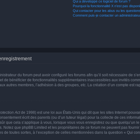
Qui a développé ce logiciel de forum ?
Pourquoi la fonctionnalité X n’est pas disponi
Qui contacter pour les abus ou les question
Comment puis-je contacter un administrateu
enregistrement
nistrateur du forum peut avoir configuré les forums afin qu’il soit nécessaire de s’
met de bénéficier de fonctionnalités supplémentaires inaccessibles aux invités comm
 aux autres membres, l’adhésion à des groupes, etc. La création d’un compte est ra
otection Act
de 1998) est une loi aux États-Unis qui dit que les sites Internet pouva
nsentement écrit des parents (ou d’un tuteur légal) pour la collecte de ces informat
sûr que cela s’applique à vous, lorsque vous vous enregistrez ou que quelqu’un le f
is. Notez que phpBB Limited et les propriétaires de ce forum ne peuvent pas fournir
es de toutes sortes, à l’exception de celles mentionnées dans la question « Qui con