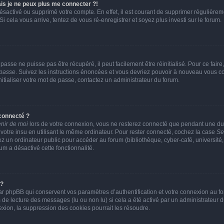
is je ne peux plus me connecter ?!
 désactivé ou supprimé votre compte. En effet, il est courant de supprimer réguliè
Si cela vous arrive, tentez de vous ré-enregistrer et soyez plus investi sur le forum.
asse ne puisse pas être récupéré, il peut facilement être réinitialisé. Pour ce fai
 passe
. Suivez les instructions énoncées et vous devriez pouvoir à nouveau vous c
nitialiser votre mot de passe, contactez un administrateur du forum.
connecté ?
nir de moi
lors de votre connexion, vous ne resterez connecté que pendant une 
 votre insu en utilisant le même ordinateur. Pour rester connecté, cochez la case
Se
 un ordinateur public pour accéder au forum (bibliothèque, cyber-café, université, 
um a désactivé cette fonctionnalité.
 ?
r phpBB qui conservent vos paramètres d’authentification et votre connexion au for
rs de lecture des messages (lu ou non lu) si cela a été activé par un administrateur
on, la suppression des cookies pourrait les résoudre.