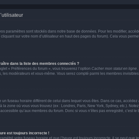
utilisateur
vos paramètres sont stockés dans notre base de données. Pour les modifier, accé
 cliquant sur votre nom d’utilisateur en haut des pages du forum). Cela vous permet
tre dans la liste des membres connectés ?
nglet « Préférences du forum », vous trouverez l’option
Cacher mon statut en ligne
.
urs, les modérateurs et vous-même. Vous serez compté parmi les membres invisibles
lise un fuseau horaire différent de celui dans lequel vous êtes. Dans ce cas, accédez
 à la zone où vous vous trouvez (ex : Londres, Paris, New York, Sydney, etc.). Notez
accessible qu’aux membres du forum. Donc si vous n’êtes pas enregistré, c’est le 
ure est toujours incorrecte !
ramétré votre fuseau horaire et que l’heure est toujours incorrecte, il se peut que l