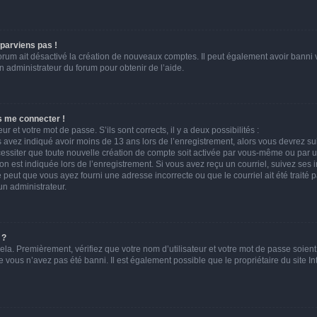
 parviens pas !
forum ait désactivé la création de nouveaux comptes. Il peut également avoir banni vo
n administrateur du forum pour obtenir de l’aide.
s me connecter !
ur et votre mot de passe. S’ils sont corrects, il y a deux possibilités :
s avez indiqué avoir moins de 13 ans lors de l’enregistrement, alors vous devrez suiv
ssiter que toute nouvelle création de compte soit activée par vous-même ou par u
on est indiquée lors de l’enregistrement. Si vous avez reçu un courriel, suivez ses i
e peut que vous ayez fourni une adresse incorrecte ou que le courriel ait été traité pa
un administrateur.
 ?
la. Premièrement, vérifiez que votre nom d’utilisateur et votre mot de passe soient c
e vous n’avez pas été banni. Il est également possible que le propriétaire du site In