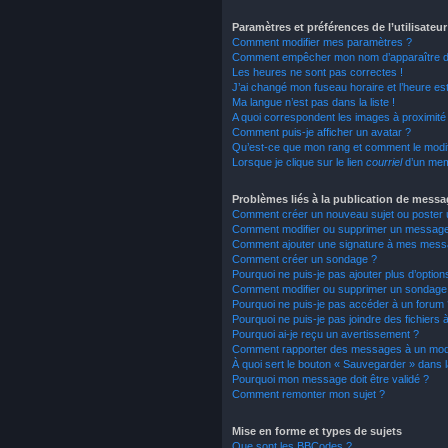
Paramètres et préférences de l’utilisateur
Comment modifier mes paramètres ?
Comment empêcher mon nom d’apparaître da
Les heures ne sont pas correctes !
J’ai changé mon fuseau horaire et l’heure est
Ma langue n’est pas dans la liste !
A quoi correspondent les images à proximité 
Comment puis-je afficher un avatar ?
Qu’est-ce que mon rang et comment le modif
Lorsque je clique sur le lien
courriel
d’un mem
Problèmes liés à la publication de mess
Comment créer un nouveau sujet ou poster 
Comment modifier ou supprimer un messag
Comment ajouter une signature à mes mess
Comment créer un sondage ?
Pourquoi ne puis-je pas ajouter plus d’opti
Comment modifier ou supprimer un sondage
Pourquoi ne puis-je pas accéder à un forum 
Pourquoi ne puis-je pas joindre des fichier
Pourquoi ai-je reçu un avertissement ?
Comment rapporter des messages à un mod
À quoi sert le bouton « Sauvegarder » dans
Pourquoi mon message doit être validé ?
Comment remonter mon sujet ?
Mise en forme et types de sujets
Que sont les BBCodes ?