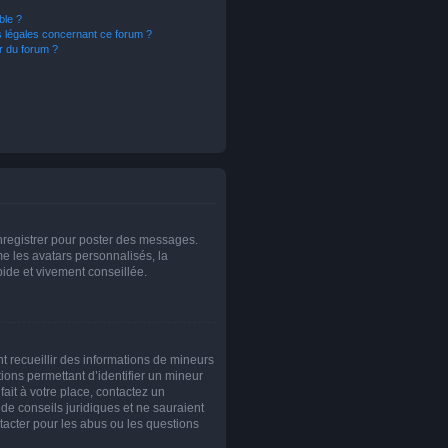
ble ?
s légales concernant ce forum ?
r du forum ?
enregistrer pour poster des messages.
e les avatars personnalisés, la
pide et vivement conseillée.
nt recueillir des informations de mineurs
ions permettant d’identifier un mineur
ait à votre place, contactez un
 de conseils juridiques et ne sauraient
tacter pour les abus ou les questions