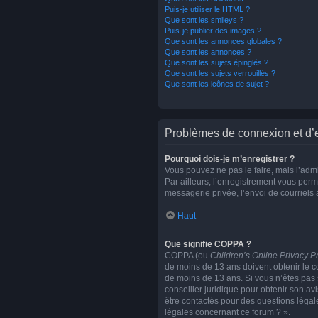
Puis-je utiliser le HTML ?
Que sont les smileys ?
Puis-je publier des images ?
Que sont les annonces globales ?
Que sont les annonces ?
Que sont les sujets épinglés ?
Que sont les sujets verrouillés ?
Que sont les icônes de sujet ?
Problèmes de connexion et d’
Pourquoi dois-je m’enregistrer ?
Vous pouvez ne pas le faire, mais l’admi
Par ailleurs, l’enregistrement vous per
messagerie privée, l’envoi de courriels
Haut
Que signifie COPPA ?
COPPA (ou
Children’s Online Privacy Pr
de moins de 13 ans doivent obtenir le co
de moins de 13 ans. Si vous n’êtes pas 
conseiller juridique pour obtenir son av
être contactés pour des questions légal
légales concernant ce forum ? ».